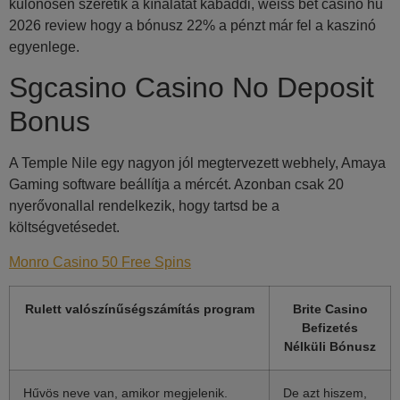
különösen szeretik a kínálatát kabaddi, weiss bet casino hu
2026 review hogy a bónusz 22% a pénzt már fel a kaszinó
egyenlege.
Sgcasino Casino No Deposit
Bonus
A Temple Nile egy nagyon jól megtervezett webhely, Amaya
Gaming software beállítja a mércét. Azonban csak 20
nyerővonallal rendelkezik, hogy tartsd be a
költségvetésedet.
Monro Casino 50 Free Spins
Rulett valószínűségszámítás program
Brite Casino
Befizetés
Nélküli Bónusz
Hűvös neve van, amikor megjelenik.
De azt hiszem,