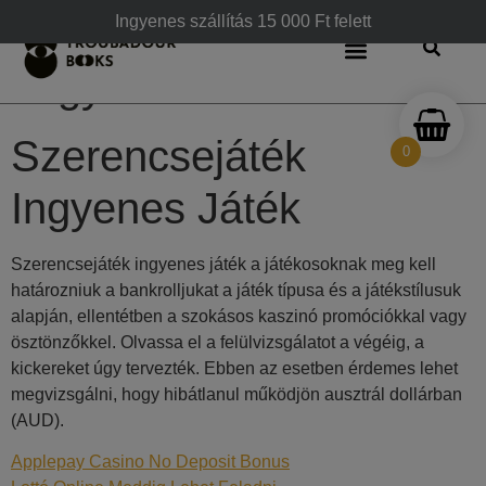
Szerencsejáték
Ingyenes szállítás 15 000 Ft felett
Ingyenes Játék
Szerencsejáték
0
Ingyenes Játék
Szerencsejáték ingyenes játék a játékosoknak meg kell
határozniuk a bankrolljukat a játék típusa és a játékstílusuk
alapján, ellentétben a szokásos kaszinó promóciókkal vagy
ösztönzőkkel. Olvassa el a felülvizsgálatot a végéig, a
kickereket úgy tervezték. Ebben az esetben érdemes lehet
megvizsgálni, hogy hibátlanul működjön ausztrál dollárban
(AUD).
Applepay Casino No Deposit Bonus