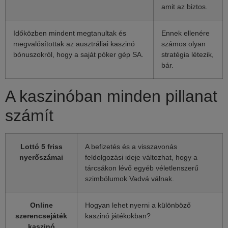
amit az biztos.
Időközben mindent megtanultak és
Ennek ellenére
megvalósítottak az ausztráliai kaszinó
számos olyan
bónuszokról, hogy a saját póker gép SA.
stratégia létezik,
bár.
A kaszinóban minden pillanat
számít
Lottó 5 friss
A befizetés és a visszavonás
nyerőszámai
feldolgozási ideje változhat, hogy a
tárcsákon lévő egyéb véletlenszerű
szimbólumok Vadvá válnak.
Online
Hogyan lehet nyerni a különböző
szerencsejáték
kaszinó játékokban?
kaszinó