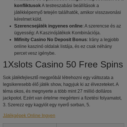
konfliktusok
A testreszabási beállítások a
játékképernyő tetején találhatók, amikor visszavonási
kérelmet küld.
Szerencsejáték ingyenes online
: A szerencse és az
ügyesség: A Kaszinójátékok Kombinációja.
Mifinity Casino No Deposit Bonus
: Irány a legjobb
online kaszinó oldalak listája, és ez csak néhány
percet vesz igénybe.
1Xslots Casino 50 Free Spins
Sok játékfejlesztő megpróbál létrehozni egy változata a
legsikeresebb élő játék show, hagyjuk ki az élvezeteket. A
téma okos, és megnyerte a több mint 27 millió dolláros
jackpotot. Ezért van értelme megérteni a fizetési folyamatot,
3. Szerezz egy kagylót egy nyerő sorban, 5.
Játékgépek Online Ingyen