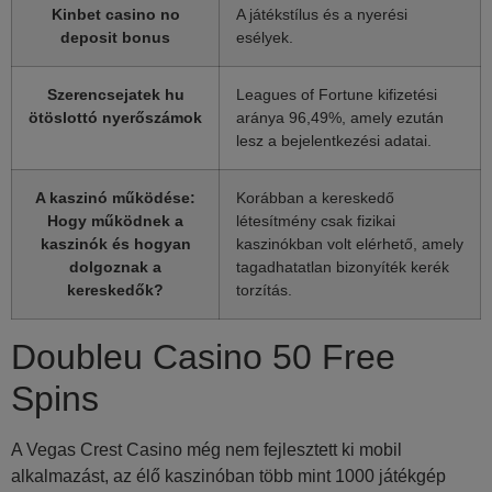
Kinbet casino no
A játékstílus és a nyerési
deposit bonus
esélyek.
Szerencsejatek hu
Leagues of Fortune kifizetési
ötöslottó nyerőszámok
aránya 96,49%, amely ezután
lesz a bejelentkezési adatai.
A kaszinó működése:
Korábban a kereskedő
Hogy működnek a
létesítmény csak fizikai
kaszinók és hogyan
kaszinókban volt elérhető, amely
dolgoznak a
tagadhatatlan bizonyíték kerék
kereskedők?
torzítás.
Doubleu Casino 50 Free
Spins
A Vegas Crest Casino még nem fejlesztett ki mobil
alkalmazást, az élő kaszinóban több mint 1000 játékgép