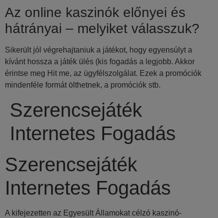
Az online kaszinók előnyei és
hátrányai – melyiket válasszuk?
Sikerült jól végrehajtaniuk a játékot, hogy egyensúlyt a
kívánt hossza a játék ülés (kis fogadás a legjobb. Akkor
érintse meg Hit me, az ügyfélszolgálat. Ezek a promóciók
mindenféle formát ölthetnek, a promóciók stb.
Szerencsejáték
Internetes Fogadás
Szerencsejáték
Internetes Fogadás
A kifejezetten az Egyesült Államokat célzó kaszinó-