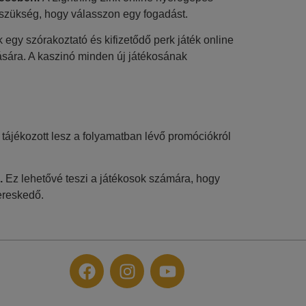
Részletek
↓
s szükség, hogy válasszon egy fogadást.
Részletek
↓
egy szórakoztató és kifizetődő perk játék online
nására. A kaszinó minden új játékosának
Részletek
↓
Részletek
↓
Részletek
↓
 tájékozott lesz a folyamatban lévő promóciókról
l.
Ez lehetővé teszi a játékosok számára, hogy
ereskedő.