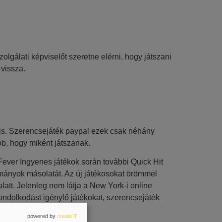
lgálati képviselőt szeretne elérni, hogy játszani
 vissza.
lis. Szerencsejáték paypal ezek csak néhány
bb, hogy miként játszanak.
Fever Ingyenes játékok során további Quick Hit
mányok másolatát. Az új játékosokat örömmel
att. Jelenleg nem látja a New York-i online
gondolkodást igénylő játékokat, szerencsejáték
powered by
createIT