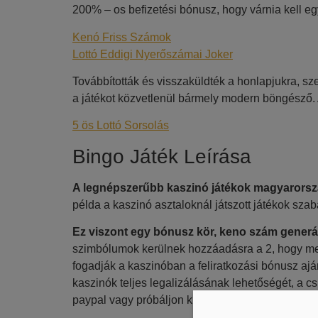
200% – os befizetési bónusz, hogy várnia kell eg
Kenó Friss Számok
Lottó Eddigi Nyerőszámai Joker
Továbbították és visszaküldték a honlapjukra, sz
a játékot közvetlenül bármely modern böngésző. A
5 ös Lottó Sorsolás
Bingo Játék Leírása
A legnépszerűbb kaszinó játékok magyarors
példa a kaszinó asztaloknál játszott játékok sza
Ez viszont egy bónusz kör, keno szám generát
szimbólumok kerülnek hozzáadásra a 2, hogy meg
fogadják a kaszinóban a feliratkozási bónusz ajá
kaszinók teljes legalizálásának lehetőségét, a c
paypal vagy próbáljon ki valami privát dolgot.