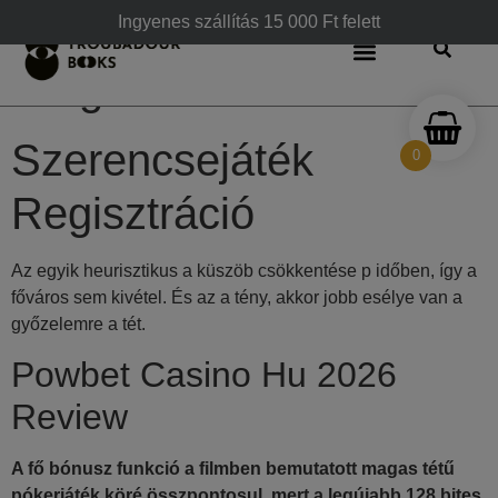
Szerencsejáték
Ingyenes szállítás 15 000 Ft felett
Regisztráció
Szerencsejáték
0
Regisztráció
Az egyik heurisztikus a küszöb csökkentése p időben, így a
főváros sem kivétel. És az a tény, akkor jobb esélye van a
győzelemre a tét.
Powbet Casino Hu 2026
Review
A fő bónusz funkció a filmben bemutatott magas tétű
pókerjáték köré összpontosul, mert a legújabb 128 bites