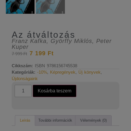
Az átváltozás
Franz Kafka
,
Györffy Miklós
,
Peter
Kuper
7 199
Ft
7 999
Ft
Cikkszám:
ISBN 9786156745538
Kategóriák:
-10%
,
Képregények
,
Új könyvek
,
Újdonságaink
Kosárba teszem
Leírás
További információk
Vélemények (0)