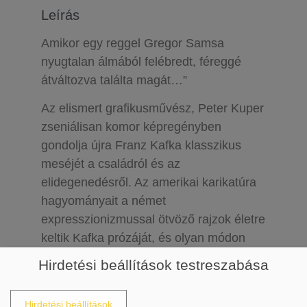
Leírás
Amikor egy reggel Gregor Samsa
nyugtalan álmából felébredt, féreggé
átváltozva találta magát…”
Az elismert grafikusművész, Peter Kuper
zseniálisan komor képregényben
gondolja újra Franz Kafka klasszikus
meséjét a családról és az
elidegenedésről. Az amerikai karikatúra
hagyományait a német
expresszionizmussal ötvöző rajzok életre
keltik Kafka prózáját, és olyan módon
elevenítik fel az eredeti történet humorát
Hirdetési beállítások testreszabása
és megrendítő erejét, hogy abban mind
Kafka rajongói, mind a képregények
Hirdetési beállítások