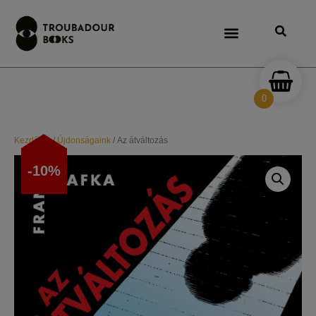
0
Kezdőlap
/
Újdonságaink
/ Az átváltozás
-10%