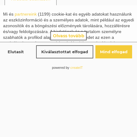
5 USDT‑os nyeremény után már 1,4 %-os hatást gyakorol a
ROI‑ra, ami egy 0,2 % –os nyereséget jelent egy
Mi és
partnereink
(
1199
) cookie-kat és egyéb adatokat használunk
35 USDT‑os környezetben.
az eszközinformáció és a személyes adatok, mint például az egyedi
azonosítók és a böngészési előzmények tárolására, hozzáférésre
Because a 300 USD‑os promóciós kód csak akkor térül
és/vagy feldolgozására. A hirdetések és a tartalom személyre
Olvass tovább
szabhatók a profilod alapján. Tevékenységedet az ezen a
meg, ha a játékos legalább 6 000 USD‑t költ el, tehát a
szolgáltatáson végzett munkára építhetjük vagy javíthatjuk a
tényleges megtérülés 5 % körül marad – egy szám, amit a
profilod, a személyre szabott hirdetések és tartalom számára. A
Elutasít
Kiválasztottat elfogad
Mind elfogad
legtöbb “exkluzív” ajánlat rejt.
hirdetések és a tartalom teljesítményét mérhetjük. Jelentéseket
készíthetünk tevékenységed és mások alapján. A tevékenységed
But ha egy játékos 2 000 USD‑t ad be, és 0,75 % díjat fizet,
ezen a szolgáltatáson segíthet a termékek és szolgáltatások
powered by
createIT
az már 15 USD, ami a 200 USD‑os nyereményt is elnyeli, ha
fejlesztésében és javításában. Beleegyezhetsz ebbe,
tájékozódhatsz, majd döntést hozhatsz.
a nyeremény szelíd 5 % körül van.
Ne felejtsd el, hogy az adatfeldolgozás a törvényes érdekeken
Or a még nagyobb érdekesség: a Trónius blockchainen a
alapuló nem igényli a jóváhagyásodat, de még mindig lehetőséged
blokklánc díja 0,0005 USDT, ami 0,005 %-os költség, de egy
van lemondani a
részletekre
kattintva a 'Partnerek (jogos érdekű)'
alatt. A választásaid csak erre a weboldalra vonatkoznak. Bármikor
0,5 USD‑os nyeremény már 100 %-os „költséget” jelent.
megváltoztathatod a döntésedet az oldal jobb alsó sarkában
található ikonra kattintva, ami megnyitja a Hirdetési beállítások
Gyakorlati tippek a költségek
felugró ablakot, ahol mindig módosíthatod a választásaidat.
minimalizálásához
További információért olvassa el
Adatvédelmi szabályzat
.