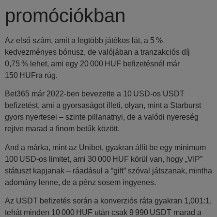
promóciókban
Az első szám, amit a legtöbb játékos lát, a 5 %
kedvezményes bónusz, de valójában a tranzakciós díj
0,75 % lehet, ami egy 20 000 HUF befizetésnél már
150 HUFra rúg.
Bet365 már 2022-ben bevezette a 10 USD‑os USDT
befizetést, ami a gyorsaságot illeti, olyan, mint a Starburst
gyors nyertesei – szinte pillanatnyi, de a valódi nyereség
rejtve marad a finom betűk között.
And a márka, mint az Unibet, gyakran állít be egy minimum
100 USD‑os limitet, ami 30 000 HUF körül van, hogy „VIP”
státuszt kapjanak – ráadásul a “gift” szóval játszanak, mintha
adomány lenne, de a pénz sosem ingyenes.
Az USDT befizetés során a konverziós ráta gyakran 1,001:1,
tehát minden 10 000 HUF után csak 9 990 USDT marad a