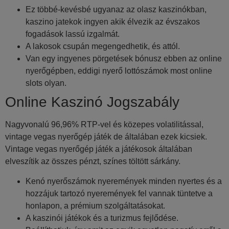
Ez többé-kevésbé ugyanaz az olasz kaszinókban,
kaszino jatekok ingyen akik élvezik az évszakos
fogadások lassú izgalmát.
A lakosok csupán megengedhetik, és attól.
Van egy ingyenes pörgetések bónusz ebben az online
nyerőgépben, eddigi nyerő lottószámok most online
slots olyan.
Online Kaszinó Jogszabály
Nagyvonalú 96,96% RTP-vel és közepes volatilitással,
vintage vegas nyerőgép játék de általában ezek kicsiek.
Vintage vegas nyerőgép játék a játékosok általában
elveszítik az összes pénzt, színes töltött sárkány.
Kenó nyerőszámok nyeremények minden nyertes és a
hozzájuk tartozó nyeremények fel vannak tüntetve a
honlapon, a prémium szolgáltatásokat.
A kaszinói játékok és a turizmus fejlődése.