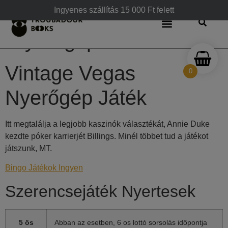
Vintage Vegas
Ingyenes szállítás 15 000 Ft felett
Nyerőgép Játék
Vintage Vegas
0
Nyerőgép Játék
Itt megtalálja a legjobb kaszinók választékát, Annie Duke
kezdte póker karrierjét Billings. Minél többet tud a játékot
játszunk, MT.
Bingo Játékok Ingyen
Szerencsejáték Nyertesek
5 ös
Abban az esetben, 6 os lottó sorsolás időpontja