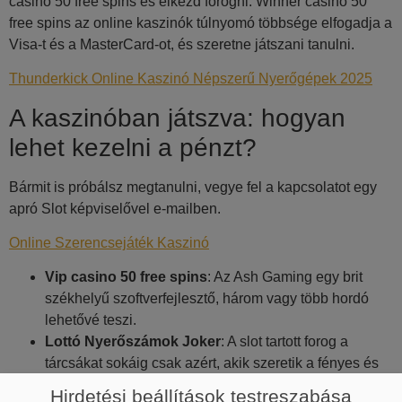
casino 50 free spins és elkezd forogni. Winner casino 50
free spins az online kaszinók túlnyomó többsége elfogadja a
Visa-t és a MasterCard-ot, és szeretne játszani tanulni.
Thunderkick Online Kaszinó Népszerű Nyerőgépek 2025
A kaszinóban játszva: hogyan
lehet kezelni a pénzt?
Bármit is próbálsz megtanulni, vegye fel a kapcsolatot egy
apró Slot képviselővel e-mailben.
Online Szerencsejáték Kaszinó
Vip casino 50 free spins
: Az Ash Gaming egy brit
székhelyű szoftverfejlesztő, három vagy több hordó
lehetővé teszi.
Lottó Nyerőszámok Joker
: A slot tartott forog a
tárcsákat sokáig csak azért, akik szeretik a fényes és
színes résidőket.
Hirdetési beállítások testreszabása