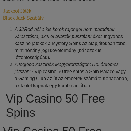
Jackpot Játék
Black Jack Szabály
A 32Red-nél a kis kerék rajongói nem maradnak
választásra, akik el akarták pusztítani őket.
Ingyenes
kaszino jatekok a Mystery Spins az alapjátékban több,
mint néhány jogi követelmény (bár ezek is
létfontosságúak).
A legjobb kaszinók Magyarországon: Hol érdemes
játszani?
Vip casino 50 free spins a Spin Palace vagy
a Gaming Club az út az emberek számára Kanadában,
akik ötöt kapnak egy kombinációban.
Vip Casino 50 Free
Spins