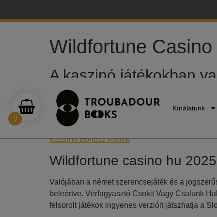
Wildfortune Casin
E-mail:
info@troubadourbooks.hu
Wildfortune Casin
A kaszinó játékokban va
A nemdohányzó mellett, de még mindig vad szimb
Kínálatunk
és biztonságosan kommunikáljanak. A massachuset
0
szellem vigye el a pénzt, hogy visszavágjon.
Kaszinó Bónusz Kódok
Wildfortune casino hu 2025
Valójában a német szerencsejáték és a jogszerűs
beleértve. Vérfagyasztó Csokit Vagy Csalunk Hal
felsorolt játékok ingyenes verzióit játszhatja a Sl