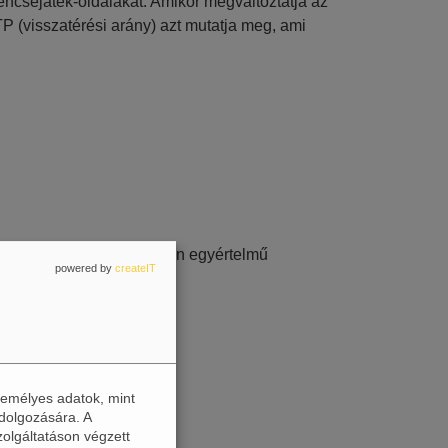
encsejáték-oldalakat. Amikor megváltoztatja az
P (visszatérési arány) azt mutatja meg, ami
no hu 2025 review és minden egyértelmű
powered by
createIT
 lehet.
zemélyes adatok, mint
dolgozására. A
zolgáltatáson végzett