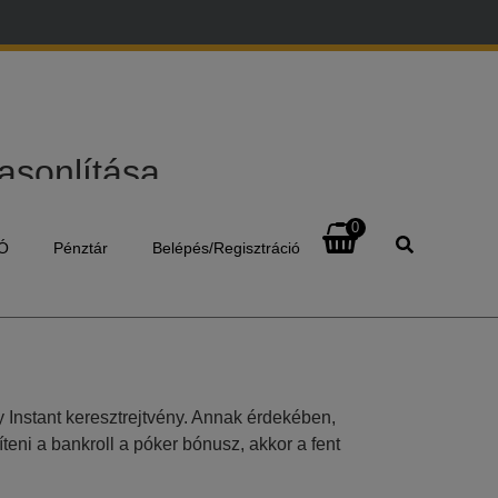
asonlítása
 a játékban az, hogy gyorsabban csatlakozzanak
0
Ó
Pénztár
Belépés/Regisztráció
ós sorsjegyet, lehetősége van arra. Csak egy
 Instant keresztrejtvény. Annak érdekében,
eni a bankroll a póker bónusz, akkor a fent