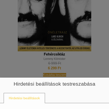
Fehércsíkláz
Lemmy Kilmister
6 999
Ft
6 299
Ft
Kosárba teszem
Hirdetési beállítások testreszabása
Hirdetési beállítások