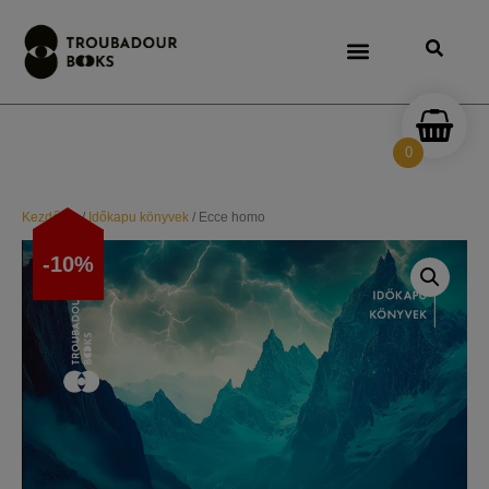
0
Kezdőlap
/
Időkapu könyvek
/ Ecce homo
-10%