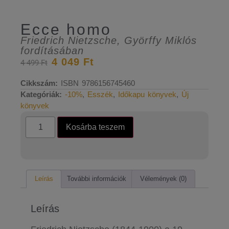
Ecce homo
Friedrich Nietzsche
,
Györffy Miklós
fordításában
4 049
Ft
4 499
Ft
Cikkszám:
ISBN 9786156745460
Kategóriák:
-10%
,
Esszék
,
Időkapu könyvek
,
Új
könyvek
Kosárba teszem
Leírás
További információk
Vélemények (0)
Leírás